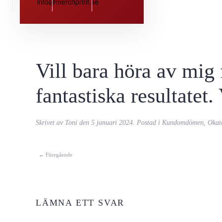
info@merchprint.se
Vill bara höra av mig 
fantastiska resultatet
Skrivet av
Toni
den
5 januari 2024
. Postad i
Kundomdömen
,
Okat
← Föregående
LÄMNA ETT SVAR