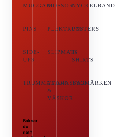
MUGGAR
MÖSSOR
NYCKELBAND
PINS
PLEKTRUM
POSTERS
SIDE-
SLIPMATS
T-
UPS
SHIRTS
TRUMMATTOR
TYGKASSAR
TYGMÄRKEN
&
VÄSKOR
Saknar
du
nåt?