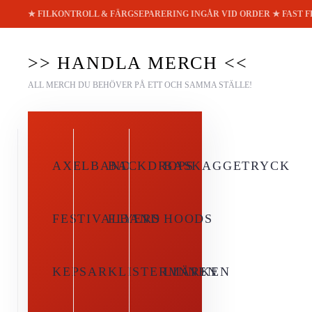
★ FILKONTROLL & FÄRGSEPARERING INGÅR VID ORDER ★ FAST 
Skip to main content
>> HANDLA MERCH <<
ALL MERCH DU BEHÖVER PÅ ETT OCH SAMMA STÄLLE!
AXELBAND
BACKDROPS
BASKAGGETRYCK
FESTIVALBAND
FLYERS
HOODS
KEPSAR
KLISTERMÄRKEN
LINNEN