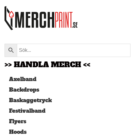
Skip to main content
>> HANDLA MERCH <<
Axelband
Backdrops
Baskaggetryck
Festivalband
Flyers
Hoods