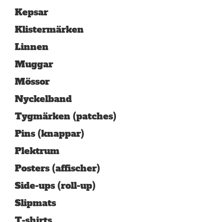
Kepsar
Klistermärken
Linnen
Muggar
Mössor
Nyckelband
Tygmärken (patches)
Pins (knappar)
Plektrum
Posters (affischer)
Side-ups (roll-up)
Slipmats
T-shirts