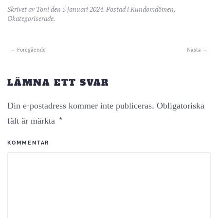
Skrivet av
Toni
den
5 januari 2024
. Postad i
Kundomdömen
,
Okategoriserade
.
← Föregående
Nästa →
LÄMNA ETT SVAR
Din e-postadress kommer inte publiceras. Obligatoriska
fält är märkta
*
KOMMENTAR