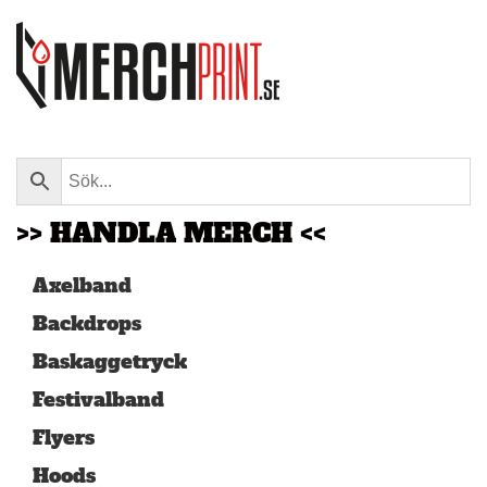
Skip to main content
>> HANDLA MERCH <<
Axelband
Backdrops
Baskaggetryck
Festivalband
Flyers
Hoods