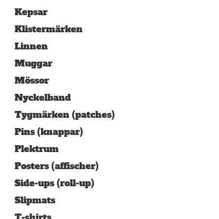
Kepsar
Klistermärken
Linnen
Muggar
Mössor
Nyckelband
Tygmärken (patches)
Pins (knappar)
Plektrum
Posters (affischer)
Side-ups (roll-up)
Slipmats
T-shirts