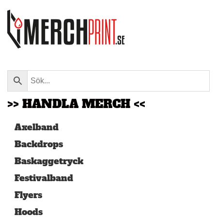
Skip to main content
>> HANDLA MERCH <<
Axelband
Backdrops
Baskaggetryck
Festivalband
Flyers
Hoods