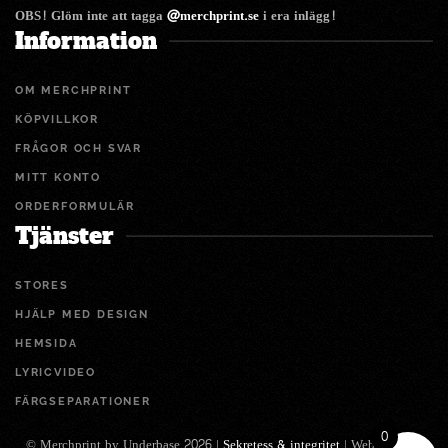
OBS! Glöm inte att tagga
@merchprint.se
i era inlägg!
Information
OM MERCHPRINT
KÖPVILLKOR
FRÅGOR OCH SVAR
MITT KONTO
ORDERFORMULÄR
Tjänster
STORES
HJÄLP MED DESIGN
HEMSIDA
LYRICVIDEO
FÄRGSEPARATIONER
0
© Merchprint by Underbase 2026 |
Sekretess & integritet
| Webbdesign: