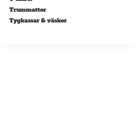
Trummattor
Tygkassar & väskor