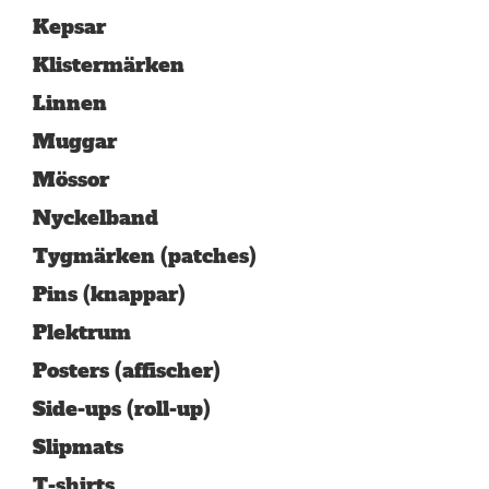
Kepsar
Klistermärken
Linnen
Muggar
Mössor
Nyckelband
Tygmärken (patches)
Pins (knappar)
Plektrum
Posters (affischer)
Side-ups (roll-up)
Slipmats
T-shirts