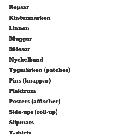
Kepsar
Klistermärken
Linnen
Muggar
Mössor
Nyckelband
Tygmärken (patches)
Pins (knappar)
Plektrum
Posters (affischer)
Side-ups (roll-up)
Slipmats
T-shirts