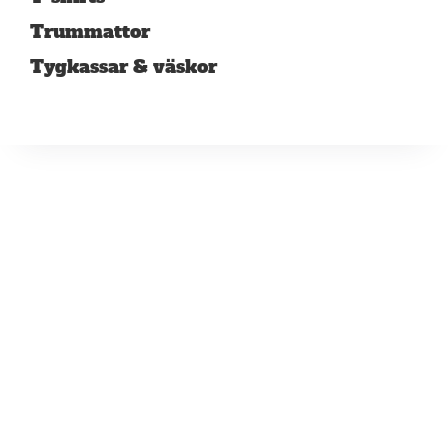
Trummattor
Tygkassar & väskor