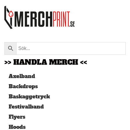
Skip to main content
>> HANDLA MERCH <<
Axelband
Backdrops
Baskaggetryck
Festivalband
Flyers
Hoods