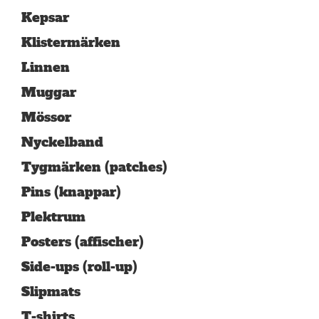
Kepsar
Klistermärken
Linnen
Muggar
Mössor
Nyckelband
Tygmärken (patches)
Pins (knappar)
Plektrum
Posters (affischer)
Side-ups (roll-up)
Slipmats
T-shirts