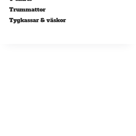
Trummattor
Tygkassar & väskor