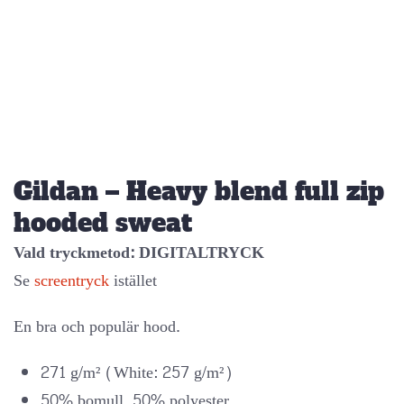
Gildan – Heavy blend full zip
hooded sweat
Vald tryckmetod: DIGITALTRYCK
Se
screentryck
istället
En bra och populär hood.
271 g/m² (White: 257 g/m²)
50% bomull, 50% polyester