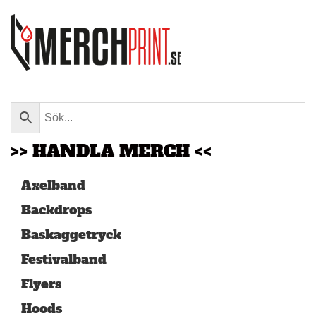
Skip to main content
>> HANDLA MERCH <<
Axelband
Backdrops
Baskaggetryck
Festivalband
Flyers
Hoods