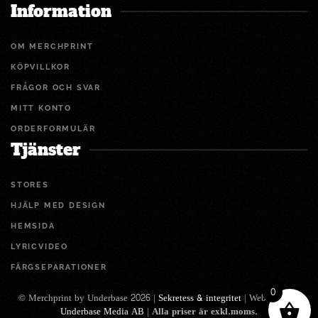
Information
OM MERCHPRINT
KÖPVILLKOR
FRÅGOR OCH SVAR
MITT KONTO
ORDERFORMULÄR
Tjänster
STORES
HJÄLP MED DESIGN
HEMSIDA
LYRICVIDEO
FÄRGSEPARATIONER
0
© Merchprint by Underbase 2026 |
Sekretess & integritet
| Webbdesign:
Underbase Media AB
|
Alla priser är exkl.moms.