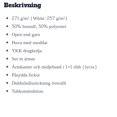
Beskrivning
271 g/m² (White: 257 g/m²)
50% bomull, 50% polyester
Open-end garn
Huva med snoddar
YKK dragkedja
Set-in ärmar
Ärmkanter och midjeband i 1×1 ribb (lycra)
Påsydda fickor
Dubbelnålsstickning överallt
Tubkonstruktion.