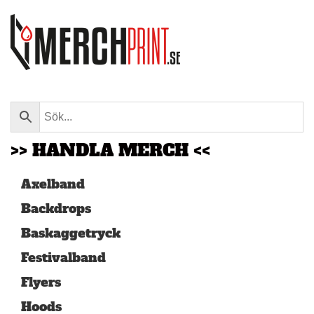
Skip to main content
>> HANDLA MERCH <<
Axelband
Backdrops
Baskaggetryck
Festivalband
Flyers
Hoods