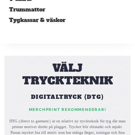
Trummattor
Tygkassar & väskor
VÄLJ
TRYCKTEKNIK
DIGITALTRYCK (DTG)
MERCHPRINT REKOMMENDERAR!
DTG (direct to garment) är en relativt ny tryckteknik för tyg där man
printar motivet direkt på plagget. Trycket blir slitstarkt och mjukt.
Passar mycket bra till motiv som har många färger, toningar och fina