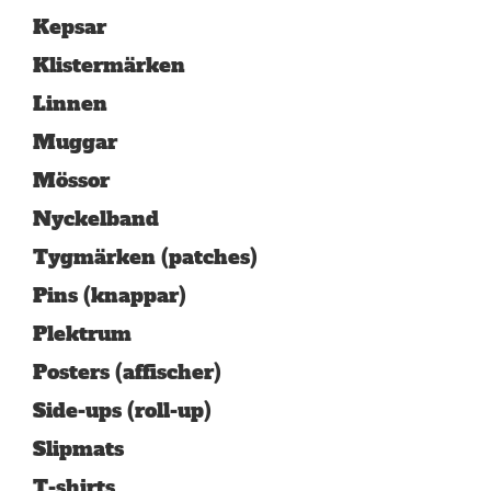
Kepsar
Klistermärken
Linnen
Muggar
Mössor
Nyckelband
Tygmärken (patches)
Pins (knappar)
Plektrum
Posters (affischer)
Side-ups (roll-up)
Slipmats
T-shirts