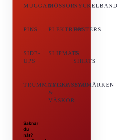
MUGGAR
MÖSSOR
NYCKELBAND
PINS
PLEKTRUM
POSTERS
SIDE-
SLIPMATS
T-
UPS
SHIRTS
TRUMMATTOR
TYGKASSAR
TYGMÄRKEN
&
VÄSKOR
Saknar
du
nåt?