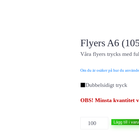
Flyers A6 (1
Våra flyers trycks med fu
Om du är osäker på hur du använder
Dubbelsidigt tryck
OBS! Minsta kvantitet vi
Flyers
Lägg till i var
A6