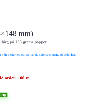
05×148 mm)
llfärg på 135 grams papper.
 vårt designerverktyg kan du skicka en manuell order här.
d order: 100 st.
ukorg