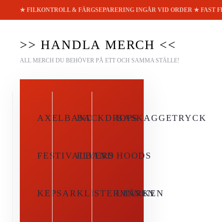
★ FILKONTROLL & FÄRGSEPARERING INGÅR VID ORDER ★ FAST 
Skip to main content
>> HANDLA MERCH <<
ALL MERCH DU BEHÖVER PÅ ETT OCH SAMMA STÄLLE!
AXELBAND
BACKDROPS
BASKAGGETRYCK
FESTIVALBAND
FLYERS
HOODS
KEPSAR
KLISTERMÄRKEN
LINNEN