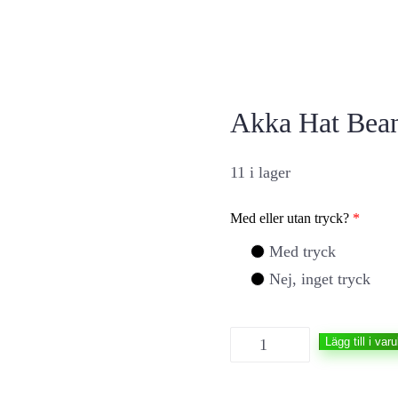
Akka Hat Bea
11 i lager
Med eller utan tryck?
*
Med tryck
Nej, inget tryck
Akka
Lägg till i var
Hat
Beanie