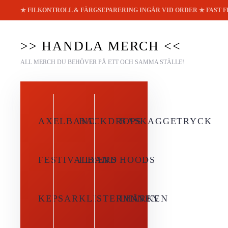
★ FILKONTROLL & FÄRGSEPARERING INGÅR VID ORDER ★ FAST 
Skip to main content
>> HANDLA MERCH <<
ALL MERCH DU BEHÖVER PÅ ETT OCH SAMMA STÄLLE!
AXELBAND
BACKDROPS
BASKAGGETRYCK
FESTIVALBAND
FLYERS
HOODS
KEPSAR
KLISTERMÄRKEN
LINNEN