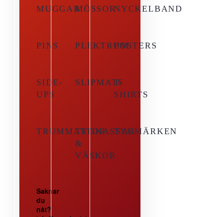
MUGGAR
MÖSSOR
NYCKELBAND
PINS
PLEKTRUM
POSTERS
SIDE-
SLIPMATS
T-
UPS
SHIRTS
TRUMMATTOR
TYGKASSAR
TYGMÄRKEN
&
VÄSKOR
Saknar
du
nåt?