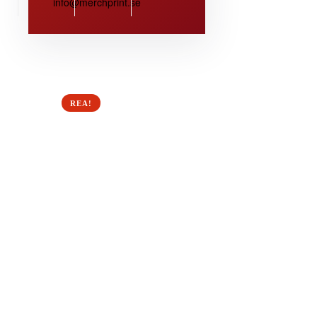
info@merchprint.se
REA!