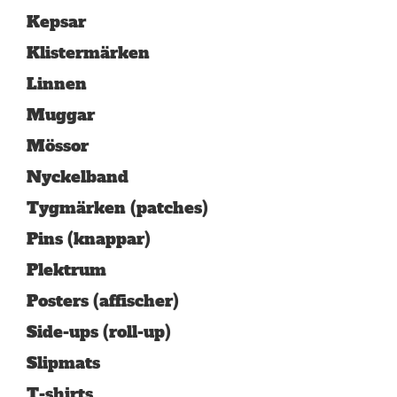
Kepsar
Klistermärken
Linnen
Muggar
Mössor
Nyckelband
Tygmärken (patches)
Pins (knappar)
Plektrum
Posters (affischer)
Side-ups (roll-up)
Slipmats
T-shirts