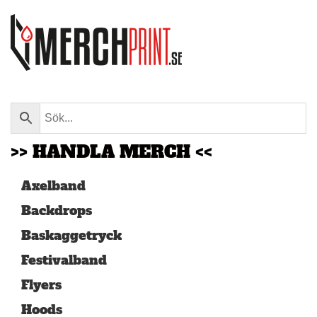
Skip to main content
>> HANDLA MERCH <<
Axelband
Backdrops
Baskaggetryck
Festivalband
Flyers
Hoods